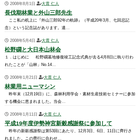
2008年8月1日
大貫 仁人
長伐期林業と外山三郎先生
ここ私の机上に『外山三郎92年の軌跡』（平成20年3月、七回忌記
念）という記念誌があります。遺…
2008年5月4日
大貫 仁人
松野礀と大日本山林会
１．はじめに 松野礀墓地修復竣工記念式典が去る4月8日に執り行わ
れたことが「山林」No.14…
2008年1月21日
大貫 仁人
林業用ニューマシン
昨年末（12月19日）に、森林利用学会・素材生産技術セミナーに参加
する機会に恵まれました。当会…
2008年1月11日
大貫 仁人
平成19年度伊勢神宮新穀感謝祭に参加して
昨年の新穀感謝祭は第53回にあたり、12月3日、6日、11日に齊行さ
れました。この齊行に合わせ…