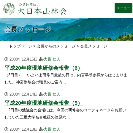
大日本山林会
会長メッセージ
トップページ
>
会長からのメッセージ
>
会長メッセージ
2008年12月15日
大貫 仁人
平成20年度現地研修会報告（6）
（3日目） いよいよ研修日最後の日は、内宮早朝参拝からはじまりま
した。神宮崇敬会の職員のご案内…
2008年12月14日
大貫 仁人
平成20年度現地研修会報告（5）
2日目の勉強会の会場には、今回の研修会のコーディネータをお願い
していた三重大学名誉教授の笠原六…
2008年12月13日
大貫 仁人