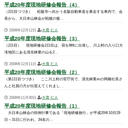
平成20年度現地研修会報告（4）
（2日目つづき） 松阪市へ向かう名阪自動車道を東走する車内で、会
長から、大日本山林会が戦後の復…
2008年12月12日
大貫 仁人
平成20年度現地研修会報告（3）
（2日目） 現地研修会2日目は、宿を8時に出発し、川上村の入り口大
滝地区にある清光林業の山を2…
2008年12月11日
大貫 仁人
平成20年度現地研修会報告（2）
（第1日目つづき） ここ川上村の官庁街で、清光林業㈱の岡橋社長さ
んと社員の方が出迎えてくれまし…
2008年11月30日
大貫 仁人
平成20年度現地研修会報告（1）
大日本山林会の恒例行事である「現地研修旅行」が平成20年10月29
日～31日に行われ、34名の…