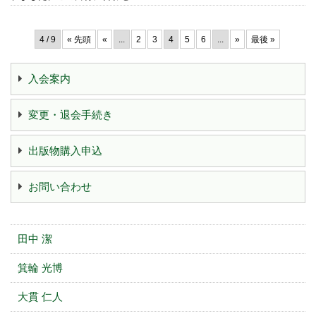
4 / 9
« 先頭
«
...
2
3
4
5
6
...
»
最後 »
入会案内
変更・退会手続き
出版物購入申込
お問い合わせ
田中 潔
箕輪 光博
大貫 仁人