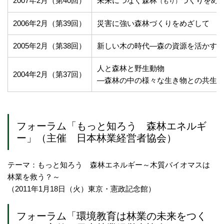
2007年2月（第40回）
未来につなぐ森林
づくりをめ
（もり）
2006年2月（第39回）
災害に強い森林づくりをめざして
2005年2月（第38回）
新しい木の時代―森の資源を活かす
人と森林と野生動物
2004年2月（第37回）
―森林の中の様々な生き物との共生
フォーラム「もっと知ろう 森林エネルギ
ー」（主催 日本林業経営者協会）
テーマ：もっと知ろう 森林エネルギー～木質バイオマスは
林業を救う？～
（2011年1月18日（火）東京・憲政記念館）
フォーラム「環境教育は林業の未来をつく