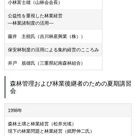
小林富士雄（山林会会長）
公益性を重視した林業経営
―林業諸制度の活用―
藤井 主税氏（吉川林産興業（株））
保安林制度の活用による集約経営のこころみ
井戸 規雄氏（三重県紀南森林組合）
森林管理および林業後継者のための夏期講習
会
1998年
森林土壌と林業経営（松井光瑤）
現下の林業問題と林業経営（紙野伸二氏）