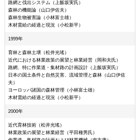
路網と伐出システム（上飯坂実氏）
森林の機能論（山口伊佐夫）
森林生物被害論（小林富士雄）
木材需給の経過と現況（小松新平）
1999年
育林と森林土壌（松井光瑤）
近代における林業政策の展望と林業経営（岡和夫氏）
路網、特に作業道・集材路の計画設計（上飯坂実氏）
日本の国土条件と自然災害、流域管理と森林（山口伊佐
夫）
ヨーロッパ諸国の森林管理（小林富士雄）
木材需給の経過と現況（小松新平）
2000年
近代育林技術（松井光瑤）
林業政策の展望と林業経営（平田種男氏）
作業道、集材路の計画および林業機械（南方康）