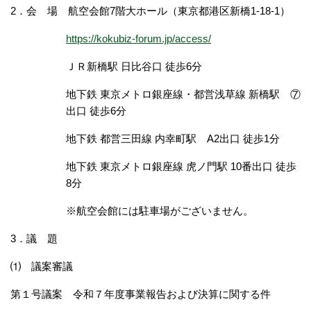
2．会 場 航空会館7階大ホール（東京都港区新橋1-18-1）
https://kokubiz-forum.jp/access/
ＪＲ新橋駅 日比谷口 徒歩6分
地下鉄 東京メトロ銀座線・都営浅草線 新橋駅 ⑦
出口 徒歩6分
地下鉄 都営三田線 内幸町駅 A2出口 徒歩1分
地下鉄 東京メトロ銀座線 虎ノ門駅 10番出口 徒歩
8分
※航空会館には駐車場がございません。
3．議 題
⑴ 議案審議
第１号議案 令和７年度事業報告および決算に関する件