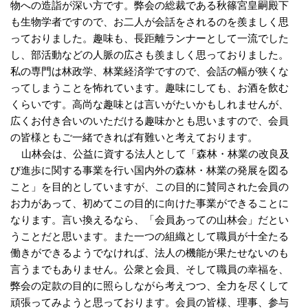
物への造詣が深い方です。弊会の総裁である秋篠宮皇嗣殿下
も生物学者ですので、お二人が会話をされるのを羨ましく思
っておりました。趣味も、長距離ランナーとして一流でした
し、部活動などの人脈の広さも羨ましく思っておりました。
私の専門は林政学、林業経済学ですので、会話の幅が狭くな
ってしまうことを怖れています。趣味にしても、お酒を飲む
くらいです。高尚な趣味とは言いがたいかもしれませんが、
広くお付き合いのいただける趣味かとも思いますので、会員
の皆様ともご一緒できれば有難いと考えております。
山林会は、公益に資する法人として「森林・林業の改良及
び進歩に関する事業を行い国内外の森林・林業の発展を図る
こと」を目的としていますが、この目的に賛同された会員の
お力があって、初めてこの目的に向けた事業ができることに
なります。言い換えるなら、「会員あっての山林会」だとい
うことだと思います。また一つの組織として職員が十全たる
働きができるようでなければ、法人の機能が果たせないのも
言うまでもありません。公衆と会員、そして職員の幸福を、
弊会の定款の目的に照らしながら考えつつ、全力を尽くして
頑張ってみようと思っております。会員の皆様、理事、参与