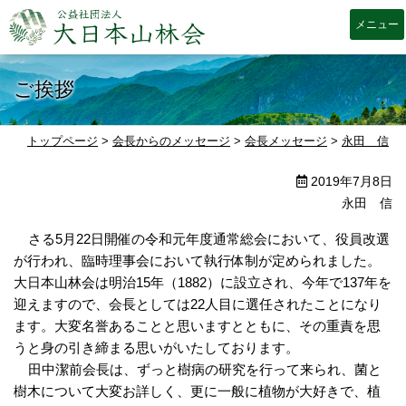
大日本山林会
ご挨拶
トップページ
>
会長からのメッセージ
>
会長メッセージ
>
永田 信
>
2019年7月8日
永田 信
さる5月22日開催の令和元年度通常総会において、役員改選
が行われ、臨時理事会において執行体制が定められました。
大日本山林会は明治15年（1882）に設立され、今年で137年を
迎えますので、会長としては22人目に選任されたことになり
ます。大変名誉あることと思いますとともに、その重責を思
うと身の引き締まる思いがいたしております。
田中潔前会長は、ずっと樹病の研究を行って来られ、菌と
樹木について大変お詳しく、更に一般に植物が大好きで、植