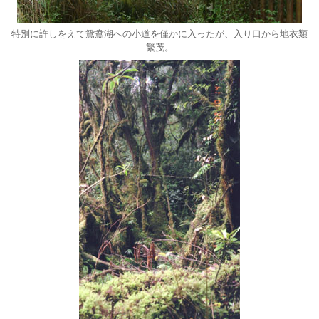
特別に許しをえて鴛鴦湖への小道を僅かに入ったが、入り口から地衣類
繁茂。