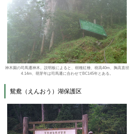
神木園の司馬遷神木。説明板によると、樹種紅檜、樹高40m、胸高直径
4.14m、萌芽年は司馬遷に合わせてBC145年とある。
鴛鴦（えんおう）湖保護区