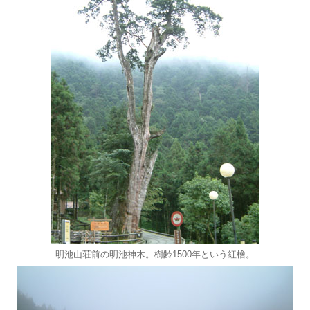
明池山荘前の明池神木。樹齢1500年という紅檜。