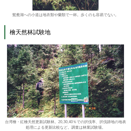
鴛鴦湖への小道は地衣類や蘭類で一杯。歩くのも容易でない。
檜天然林試験地
台湾檜・紅檜天然更新試験林。20,30,40％での択伐率、択伐跡地の地表
処理による更新比較など。調査は林業試験場。