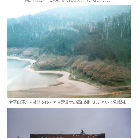
太平山荘から林道をゆくと台湾最大の高山湖であるという翠峰湖。