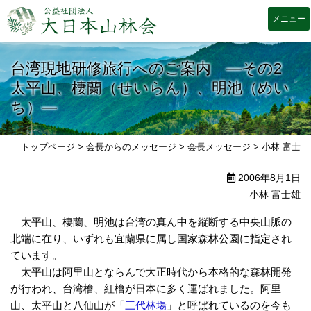
大日本山林会
台湾現地研修旅行へのご案内 ―その2
太平山、棲蘭（せいらん）、明池（めい
ち）―
トップページ
>
会長からのメッセージ
>
会長メッセージ
>
小林 富士雄
2006年8月1日
小林 富士雄
太平山、棲蘭、明池は台湾の真ん中を縦断する中央山脈の
北端に在り、いずれも宜蘭県に属し国家森林公園に指定され
ています。
太平山は阿里山とならんで大正時代から本格的な森林開発
が行われ、台湾檜、紅檜が日本に多く運ばれました。阿里
山、太平山と八仙山が「
三代林場
」と呼ばれているのを今も