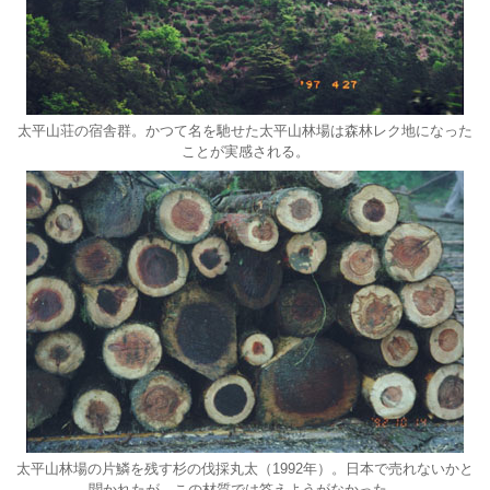
太平山荘の宿舎群。かつて名を馳せた太平山林場は森林レク地になった
ことが実感される。
太平山林場の片鱗を残す杉の伐採丸太（1992年）。日本で売れないかと
聞かれたが、この材質では答えようがなかった。