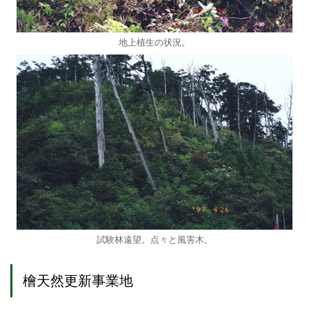
地上植生の状況。
試験林遠望。点々と風害木。
檜天然更新事業地