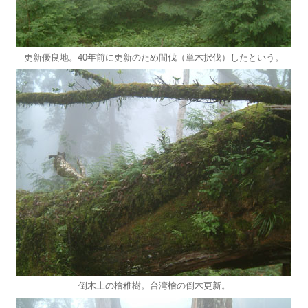
更新優良地。40年前に更新のため間伐（単木択伐）したという。
倒木上の檜稚樹。台湾檜の倒木更新。