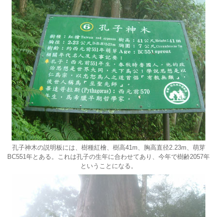
孔子神木の説明板には、樹種紅檜、樹高41m、胸高直径2.23m、萌芽
BC551年とある。これは孔子の生年に合わせてあり、今年で樹齢2057年
ということになる。