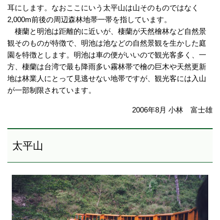
耳にします。なおここにいう太平山は山そのものではなく
2,000m前後の周辺森林地帯一帯を指しています。
棲蘭と明池は距離的に近いが、棲蘭が天然檜林など自然景
観そのものが特徴で、明池は池などの自然景観を生かした庭
園を特徴とします。明池は車の便がいいので観光客多く、一
方、棲蘭は台湾で最も降雨多い霧林帯で檜の巨木や天然更新
地は林業人にとって見逃せない地帯ですが、観光客には入山
が一部制限されています。
2006年8月 小林 富士雄
太平山