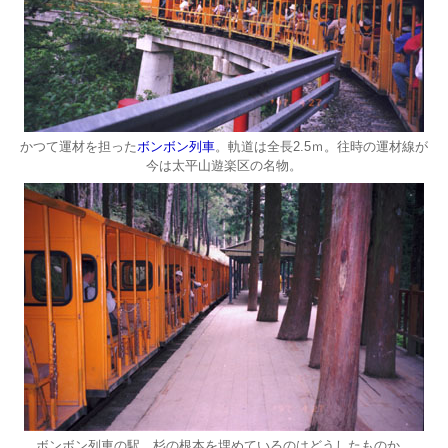
かつて運材を担った
ボンボン列車
。軌道は全長2.5ｍ。往時の運材線が
今は太平山遊楽区の名物。
ボンボン列車の駅。杉の根本を埋めているのはどうしたものか。