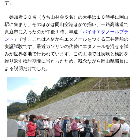
す。
参加者３０名（うち山林会５名）の大半は１０時半に岡山
駅に集まり、そのほかは岡山空港ほかで揃い、一路高速道で
真庭市に入ったのが午後１時、早速「
バイオエタノールプラ
ント
」です。これは木材からエタノールをつくる三井造船の
実証試験です。最近ガソリンの代替にエタノールを混ぜる試
みが世界各地で行われています。この工場では実験と検討を
繰り返す検討期間に当たったため、残念ながら岡山県職員に
よる説明だけでした。