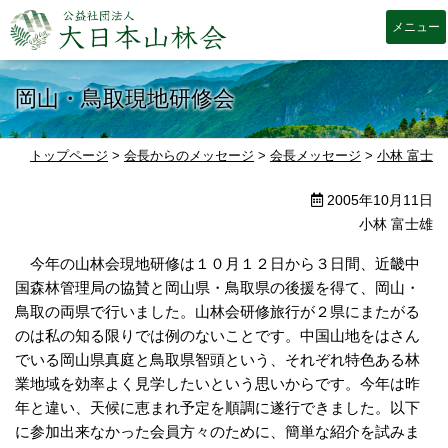
大日本山林会
岡山・鳥取現地研修会
トップページ
>
会長からのメッセージ
>
会長メッセージ
>
小林 富士雄
2005年10月11日
小林 富士雄
今年の山林会現地研修は１０月１２日から３日間、近畿中
国森林管理局の協賛と岡山県・鳥取県の後援を得て、岡山・
鳥取の両県で行いました。山林会研修旅行が２県にまたがる
のは私の知る限りでは例のないことです。中国山地をはさん
でいる岡山県真庭と鳥取県智頭という、それぞれ特色ある林
業地域を効率よく見学したいという思いからです。今年は昨
年と違い、天候に恵まれ予定を順調に遂行できました。以下
に参加出来なかった会員方々のために、簡単な紹介を試みま