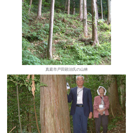
真庭市戸田顕治氏の山林