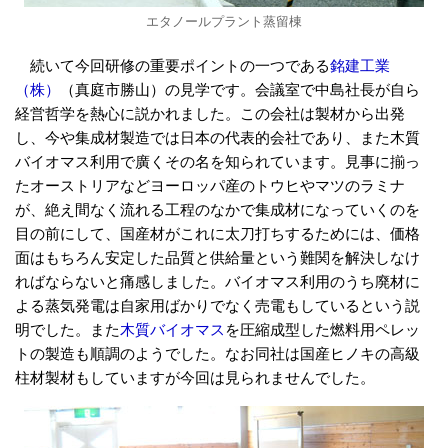
エタノールプラント蒸留棟
続いて今回研修の重要ポイントの一つである
銘建工業
（株）
（真庭市勝山）の見学です。会議室で中島社長が自ら
経営哲学を熱心に説かれました。この会社は製材から出発
し、今や集成材製造では日本の代表的会社であり、また木質
バイオマス利用で廣くその名を知られています。見事に揃っ
たオーストリアなどヨーロッパ産のトウヒやマツのラミナ
が、絶え間なく流れる工程のなかで集成材になっていくのを
目の前にして、国産材がこれに太刀打ちするためには、価格
面はもちろん安定した品質と供給量という難関を解決しなけ
ればならないと痛感しました。バイオマス利用のうち廃材に
よる蒸気発電は自家用ばかりでなく売電もしているという説
明でした。また
木質バイオマス
を圧縮成型した燃料用ペレッ
トの製造も順調のようでした。なお同社は国産ヒノキの高級
柱材製材もしていますが今回は見られませんでした。