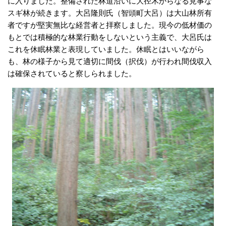
に入りました。整備された林道沿いに大径木からなる見事な
スギ林が続きます。大呂隆則氏（智頭町大呂）は大山林所有
者ですが堅実無比な経営者と拝察しました。現今の低材価の
もとでは積極的な林業行動をしないという主義で、大呂氏は
これを休眠林業と表現していました。休眠とはいいながら
も、林の様子から見て適切に間伐（択伐）が行われ間伐収入
は確保されていると察しられました。