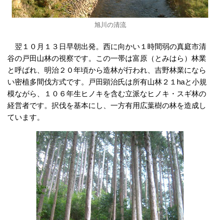
旭川の清流
翌１０月１３日早朝出発。西に向かい１時間弱の真庭市清
谷の戸田山林の視察です。この一帯は富原（とみはら）林業
と呼ばれ、明治２０年頃から造林が行われ、吉野林業になら
い密植多間伐方式です。戸田顕治氏は所有山林２１haと小規
模ながら、１０６年生ヒノキを含む立派なヒノキ・スギ林の
経営者です。択伐を基本にし、一方有用広葉樹の林を造成し
ています。