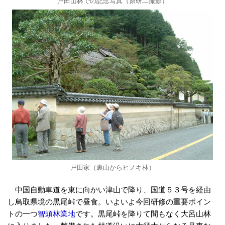
戸田山林での記念写真（原研二撮影）
戸田家（裏山からヒノキ林）
中国自動車道を東に向かい津山で降り、国道５３号を経由
し鳥取県境の黒尾峠で昼食。いよいよ今回研修の重要ポイン
トの一つ
智頭林業地
です。黒尾峠を降りて間もなく大呂山林