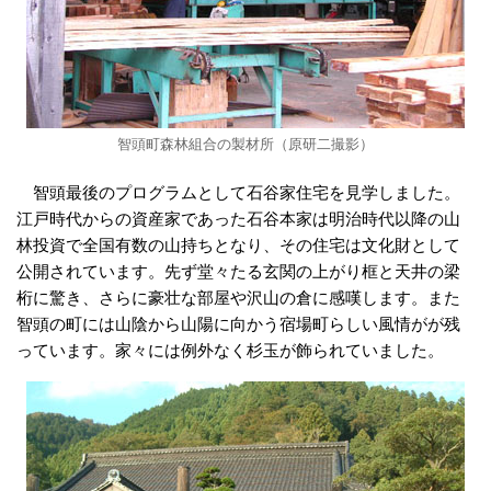
智頭町森林組合の製材所（原研二撮影）
智頭最後のプログラムとして石谷家住宅を見学しました。
江戸時代からの資産家であった石谷本家は明治時代以降の山
林投資で全国有数の山持ちとなり、その住宅は文化財として
公開されています。先ず堂々たる玄関の上がり框と天井の梁
桁に驚き、さらに豪壮な部屋や沢山の倉に感嘆します。また
智頭の町には山陰から山陽に向かう宿場町らしい風情がが残
っています。家々には例外なく杉玉が飾られていました。