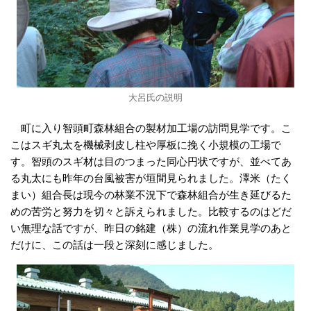
大呂氏の説明
町に入り智頭町森林組合の製材加工場の訪問見学です。こ
こはスギ丸太を機械剥皮し柱や厚板に挽く小規模の工場で
す。智頭のスギ材は目のつまった同心円状ですが、並べてあ
る丸太にも昨年の台風被害が垣間見られました。澤米（たく
まい）組合長は現今の林業不況下で森林組合が生き延びるた
めの苦労と努力を切々と訴えられました。比較するのはどだ
い無理な話ですが、昨日の銘建（株）の流れ作業見学のあと
だけに、この話は一段と深刻に感じました。