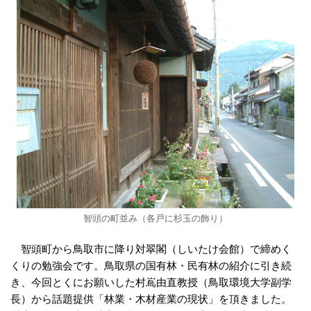
智頭の町並み（各戸に杉玉の飾り）
智頭町から鳥取市に降り対翠閣（しいたけ会館）で締めく
くりの勉強会です。鳥取県の国有林・民有林の紹介に引き続
き、今回とくにお願いした村嶌由直教授（鳥取環境大学副学
長）から話題提供「林業・木材産業の現状」を頂きました。