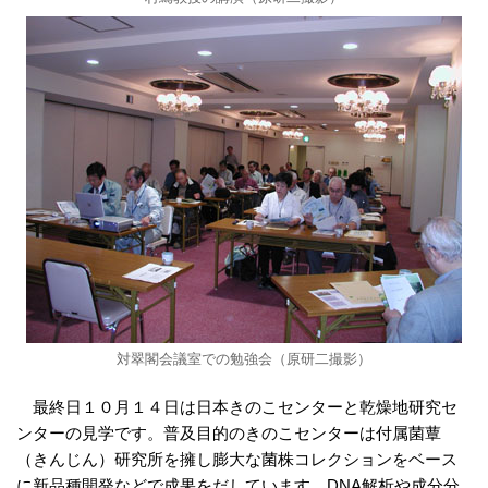
対翠閣会議室での勉強会（原研二撮影）
最終日１０月１４日は日本きのこセンターと乾燥地研究セ
ンターの見学です。普及目的のきのこセンターは付属菌蕈
（きんじん）研究所を擁し膨大な菌株コレクションをベース
に新品種開発などで成果をだしています。DNA解析や成分分