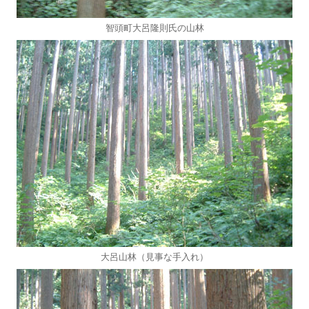
智頭町大呂隆則氏の山林
大呂山林（見事な手入れ）